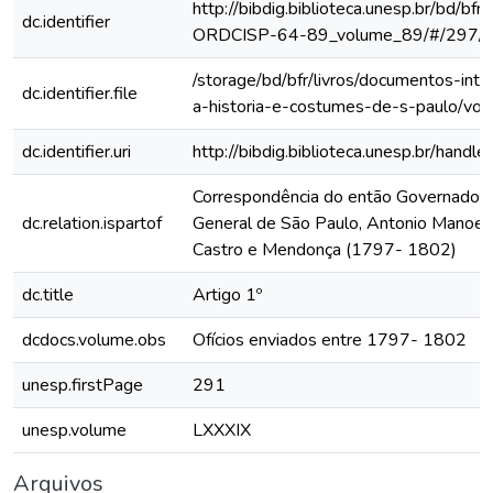
http://bibdig.biblioteca.unesp.br/bd/bf
dc.identifier
ORDCISP-64-89_volume_89/#/297/
/storage/bd/bfr/livros/documentos-int
dc.identifier.file
a-historia-e-costumes-de-s-paulo/vol
dc.identifier.uri
http://bibdig.biblioteca.unesp.br/hand
Correspondência do então Governador 
dc.relation.ispartof
General de São Paulo, Antonio Manoel
Castro e Mendonça (1797- 1802)
dc.title
Artigo 1º
dcdocs.volume.obs
Ofícios enviados entre 1797- 1802
unesp.firstPage
291
unesp.volume
LXXXIX
Arquivos