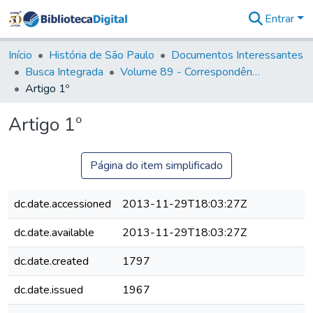
Entrar
Comunidades
&
Início
História de São Paulo
Documentos Interessantes
Coleções
Busca Integrada
Volume 89 - Correspondência do então Governador e Capitão General de São Paulo, Antonio Manoel de Mello Castro (1797-1802)
Tudo na
Artigo 1º
Biblioteca
Digital
Artigo 1º
Estatísticas
Página do item simplificado
dc.date.accessioned
2013-11-29T18:03:27Z
dc.date.available
2013-11-29T18:03:27Z
dc.date.created
1797
dc.date.issued
1967