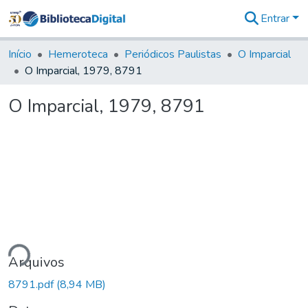
Entrar
Comunidades
&
Início
Hemeroteca
Periódicos Paulistas
O Imparcial
Coleções
O Imparcial, 1979, 8791
Tudo na
Biblioteca
O Imparcial, 1979, 8791
Digital
Estatísticas
ndo...
Arquivos
8791.pdf
(8,94 MB)