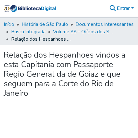
Entrar
Comunidades
&
Início
História de São Paulo
Documentos Interessantes
Coleções
Busca Integrada
Volume 88 - Ofícios dos Senhores Governadores Interinos da Capitania de São Paulo (1817- 1819)
Tudo na
Relação dos Hespanhoes vindos a esta Capitania com Passaporte Regio General da de Goiaz e que seguem para a Corte do Rio de Janeiro
Biblioteca
Digital
Relação dos Hespanhoes vindos a
Estatísticas
esta Capitania com Passaporte
Regio General da de Goiaz e que
seguem para a Corte do Rio de
Janeiro