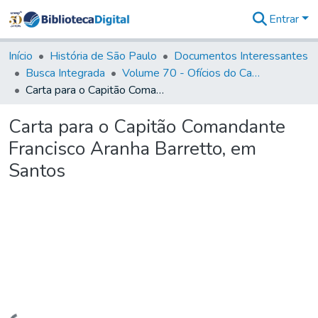
Entrar
Comunidades
&
Início
História de São Paulo
Documentos Interessantes
Coleções
Busca Integrada
Volume 70 - Ofícios do Capitão General Martins Lopes de Saldanha aos diversos funcionários da Capitania (1775-1776)
Tudo na
Carta para o Capitão Comandante Francisco Aranha Barretto, em Santos
Biblioteca
Digital
Carta para o Capitão Comandante
Estatísticas
Francisco Aranha Barretto, em
Santos
Carregando...