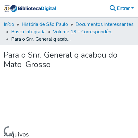
Entrar
Comunidades
&
Início
História de São Paulo
Documentos Interessantes
Coleções
Busca Integrada
Volume 19 - Correspondência do Capital General D. Luiz Antonio de Souza (1767- 70)
Tudo na
Para o Snr. General q acabou do Mato-Grosso
Biblioteca
Digital
Para o Snr. General q acabou do
Estatísticas
Mato-Grosso
Carregando...
Arquivos