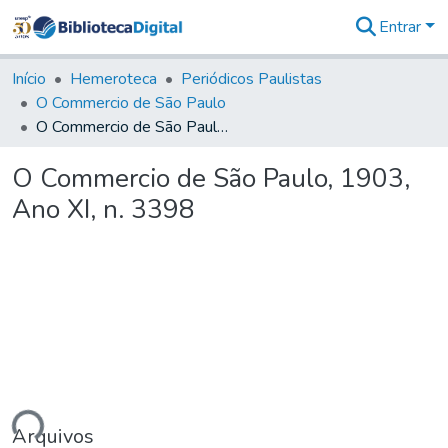
Entrar
Comunidades
&
Início
Hemeroteca
Periódicos Paulistas
Coleções
O Commercio de São Paulo
Tudo na
O Commercio de São Paulo, 1903, Ano XI, n. 3398
Biblioteca
Digital
O Commercio de São Paulo, 1903,
Estatísticas
Ano XI, n. 3398
ando...
Arquivos