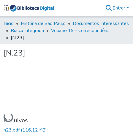
Entrar
Comunidades
&
Início
História de São Paulo
Documentos Interessantes
Coleções
Busca Integrada
Volume 19 - Correspondência do Capital General D. Luiz Antonio de Souza (1767- 70)
Tudo na
[N.23]
Biblioteca
Digital
[N.23]
Estatísticas
Carregando...
Arquivos
n23.pdf
(116,12 KB)