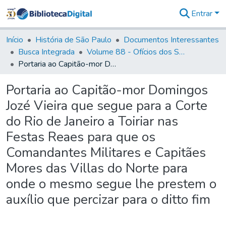
Entrar
Comunidades
&
Início
História de São Paulo
Documentos Interessantes
Coleções
Busca Integrada
Volume 88 - Ofícios dos Senhores Governadores Interinos da Capitania de São Paulo (1817- 1819)
Tudo na
Portaria ao Capitão-mor Domingos Jozé Vieira que segue para a Corte do Rio de Janeiro a Toiriar nas Festas Reaes para que os Comandantes Militares e Capitães Mores das Villas do Norte para onde o mesmo segue lhe prestem o auxílio que percizar para o ditto fim
Biblioteca
Digital
Portaria ao Capitão-mor Domingos
Estatísticas
Jozé Vieira que segue para a Corte
do Rio de Janeiro a Toiriar nas
Festas Reaes para que os
Comandantes Militares e Capitães
Mores das Villas do Norte para
onde o mesmo segue lhe prestem o
auxílio que percizar para o ditto fim