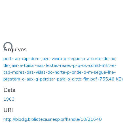
rregando...
Arquivos
portr-ao-cap-dom-joze-vieira-q-segue-p-a-corte-do-rio-
de-janr-a-toiriar-nas-festas-reaes-p-q-os-comd-milit-e-
cap-mores-das-villas-do-norte-p-onde-o-m-segue-lhe-
prestem-o-aux-q-percizar-para-o-ditto-fim.pdf
(755,46 KB)
Data
1963
URI
http://bibdig.biblioteca.unesp.br/handle/10/21640