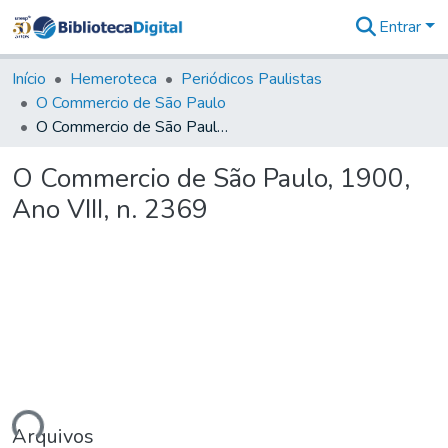
Entrar
Comunidades
&
Início
Hemeroteca
Periódicos Paulistas
Coleções
O Commercio de São Paulo
Tudo na
O Commercio de São Paulo, 1900, Ano VIII, n. 2369
Biblioteca
Digital
O Commercio de São Paulo, 1900,
Estatísticas
Ano VIII, n. 2369
ando...
Arquivos