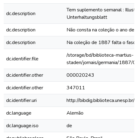
Tem suplemento semanal : Illustri
dc.description
Unterhaltungsblatt
dc.description
Não consta na coleção o ano de
dc.description
Na coleção de 1887 falta o fascí
/storage/bd/biblioteca-martius-
dc.identifier.file
staden/jornais/germania/1887/0
dc.identifier.other
000020243
dc.identifier.other
347011
dc.identifier.uri
http://bibdig.biblioteca.unesp.b
dc.language
Alemão
dc.language.iso
de