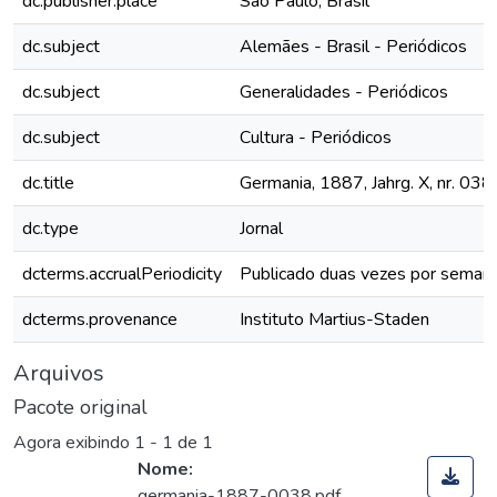
dc.publisher.place
São Paulo, Brasil
dc.subject
Alemães - Brasil - Periódicos
dc.subject
Generalidades - Periódicos
dc.subject
Cultura - Periódicos
dc.title
Germania, 1887, Jahrg. X, nr. 038
dc.type
Jornal
dcterms.accrualPeriodicity
Publicado duas vezes por seman
dcterms.provenance
Instituto Martius-Staden
Arquivos
Pacote original
Agora exibindo
1 - 1 de 1
Nome:
germania-1887-0038.pdf