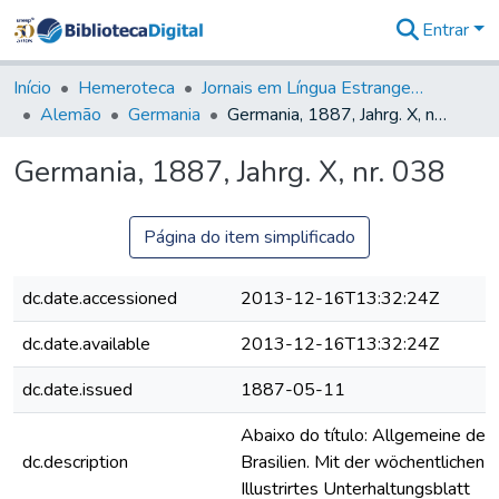
Entrar
Comunidades
&
Início
Hemeroteca
Jornais em Língua Estrangeira
Coleções
Alemão
Germania
Germania, 1887, Jahrg. X, nr. 038
Tudo na
Biblioteca
Germania, 1887, Jahrg. X, nr. 038
Digital
Estatísticas
Página do item simplificado
dc.date.accessioned
2013-12-16T13:32:24Z
dc.date.available
2013-12-16T13:32:24Z
dc.date.issued
1887-05-11
Abaixo do título: Allgemeine deut
dc.description
Brasilien. Mit der wöchentlichen B
Illustrirtes Unterhaltungsblatt