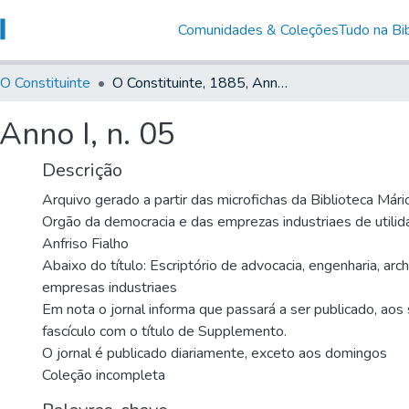
Comunidades & Coleções
Tudo na Bib
O Constituinte
O Constituinte, 1885, Anno I, n. 05
Anno I, n. 05
Descrição
Arquivo gerado a partir das microfichas da Biblioteca Már
Orgão da democracia e das emprezas industriaes de utilida
Anfriso Fialho
Abaixo do título: Escriptório de advocacia, engenharia, arch
empresas industriaes
Em nota o jornal informa que passará a ser publicado, ao
fascículo com o título de Supplemento.
O jornal é publicado diariamente, exceto aos domingos
Coleção incompleta