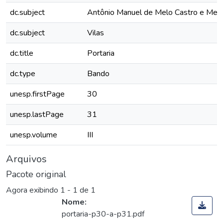
dc.subject
Antônio Manuel de Melo Castro e Men
dc.subject
Vilas
dc.title
Portaria
dc.type
Bando
unesp.firstPage
30
unesp.lastPage
31
unesp.volume
III
Arquivos
Pacote original
Agora exibindo
1 - 1 de 1
Nome:
portaria-p30-a-p31.pdf