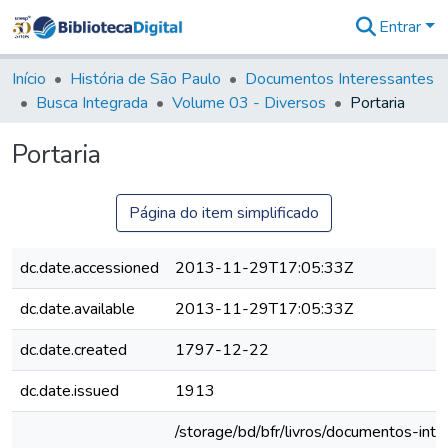
Entrar
Comunidades
&
Início
História de São Paulo
Documentos Interessantes
Coleções
Busca Integrada
Volume 03 - Diversos
Portaria
Tudo na
Biblioteca
Portaria
Digital
Estatísticas
Página do item simplificado
dc.date.accessioned
2013-11-29T17:05:33Z
dc.date.available
2013-11-29T17:05:33Z
dc.date.created
1797-12-22
dc.date.issued
1913
/storage/bd/bfr/livros/documentos-int