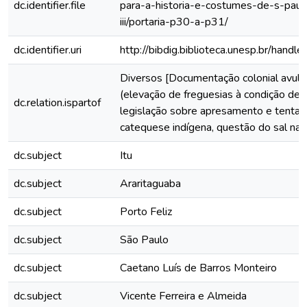
dc.identifier.file
para-a-historia-e-costumes-de-s-paul
iii/portaria-p30-a-p31/
dc.identifier.uri
http://bibdig.biblioteca.unesp.br/hand
Diversos [Documentação colonial avuls
(elevação de freguesias à condição de v
dc.relation.ispartof
legislação sobre apresamento e tentat
catequese indígena, questão do sal na c
dc.subject
Itu
dc.subject
Araritaguaba
dc.subject
Porto Feliz
dc.subject
São Paulo
dc.subject
Caetano Luís de Barros Monteiro
dc.subject
Vicente Ferreira e Almeida