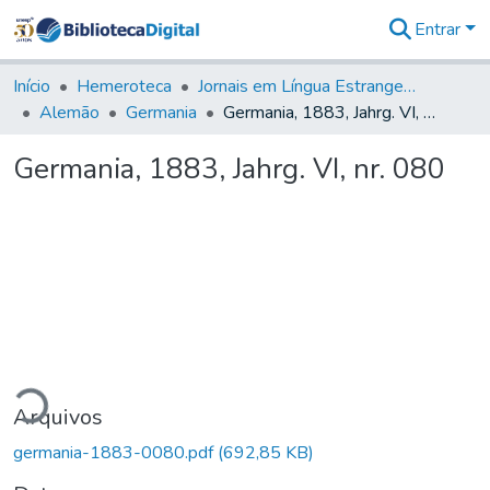
Entrar
Comunidades
&
Início
Hemeroteca
Jornais em Língua Estrangeira
Coleções
Alemão
Germania
Germania, 1883, Jahrg. VI, nr. 080
Tudo na
Biblioteca
Germania, 1883, Jahrg. VI, nr. 080
Digital
Estatísticas
ando...
Arquivos
germania-1883-0080.pdf
(692,85 KB)