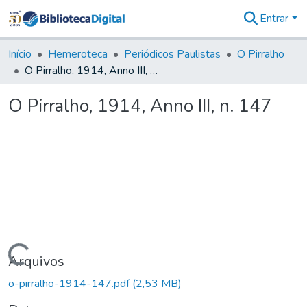
Entrar
Comunidades
&
Início
Hemeroteca
Periódicos Paulistas
O Pirralho
Coleções
O Pirralho, 1914, Anno III, n. 147
Tudo na
Biblioteca
O Pirralho, 1914, Anno III, n. 147
Digital
Estatísticas
Carregando...
Arquivos
o-pirralho-1914-147.pdf
(2,53 MB)