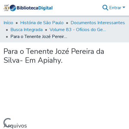
Entrar
Comunidades
&
Início
História de São Paulo
Documentos Interessantes
Coleções
Busca Integrada
Volume 83 - Ofícios do General Martim Lopes Lobo de Saldanha (Governador da Capitania): 1780- 1782
Tudo na
Para o Tenente Jozé Pereira da Silva- Em Apiahy.
Biblioteca
Digital
Para o Tenente Jozé Pereira da
Estatísticas
Silva- Em Apiahy.
Carregando...
Arquivos