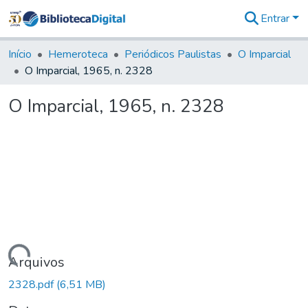
Entrar
Comunidades
&
Início
Hemeroteca
Periódicos Paulistas
O Imparcial
Coleções
O Imparcial, 1965, n. 2328
Tudo na
Biblioteca
O Imparcial, 1965, n. 2328
Digital
Estatísticas
Carregando...
Arquivos
2328.pdf
(6,51 MB)