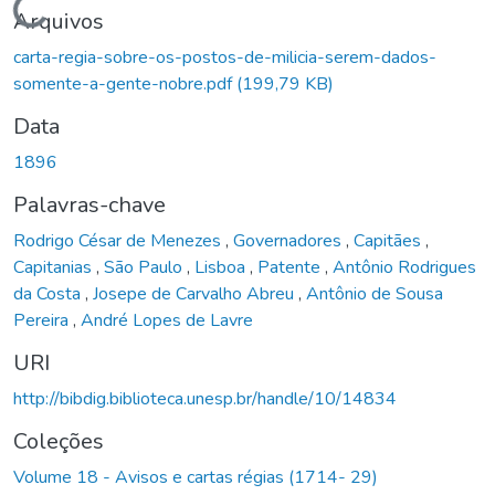
Carregando...
Arquivos
carta-regia-sobre-os-postos-de-milicia-serem-dados-
somente-a-gente-nobre.pdf
(199,79 KB)
Data
1896
Palavras-chave
Rodrigo César de Menezes
,
Governadores
,
Capitães
,
Capitanias
,
São Paulo
,
Lisboa
,
Patente
,
Antônio Rodrigues
da Costa
,
Josepe de Carvalho Abreu
,
Antônio de Sousa
Pereira
,
André Lopes de Lavre
URI
http://bibdig.biblioteca.unesp.br/handle/10/14834
Coleções
Volume 18 - Avisos e cartas régias (1714- 29)