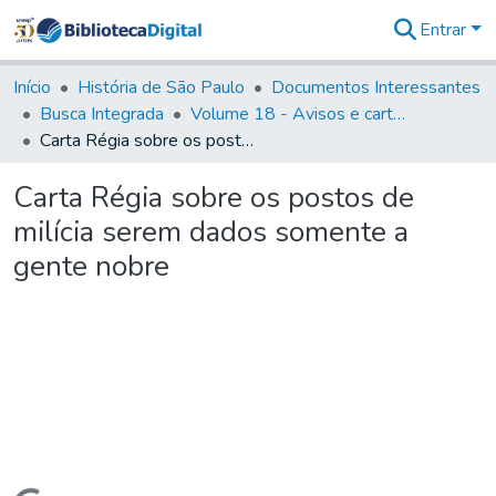
Entrar
Comunidades
&
Início
História de São Paulo
Documentos Interessantes
Coleções
Busca Integrada
Volume 18 - Avisos e cartas régias (1714- 29)
Tudo na
Carta Régia sobre os postos de milícia serem dados somente a gente nobre
Biblioteca
Digital
Carta Régia sobre os postos de
Estatísticas
milícia serem dados somente a
gente nobre