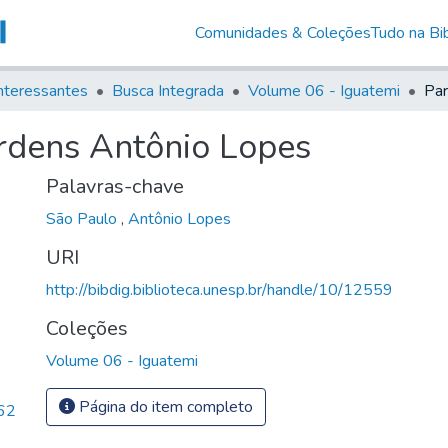
Comunidades & Coleções
Tudo na Bib
nteressantes
Busca Integrada
Volume 06 - Iguatemi
rdens Antônio Lopes
Palavras-chave
São Paulo
,
Antônio Lopes
URI
http://bibdig.biblioteca.unesp.br/handle/10/12559
Coleções
Volume 06 - Iguatemi
Página do item completo
62