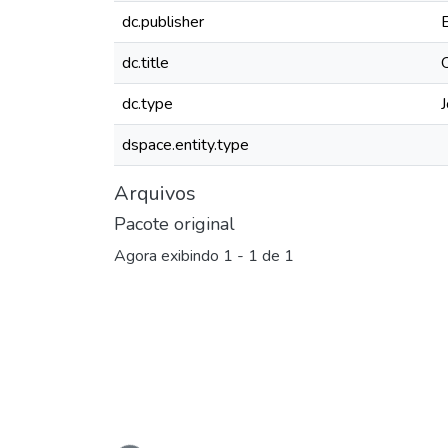
dc.publisher
dc.title
dc.type
J
dspace.entity.type
Arquivos
Pacote original
Agora exibindo
1 - 1 de 1