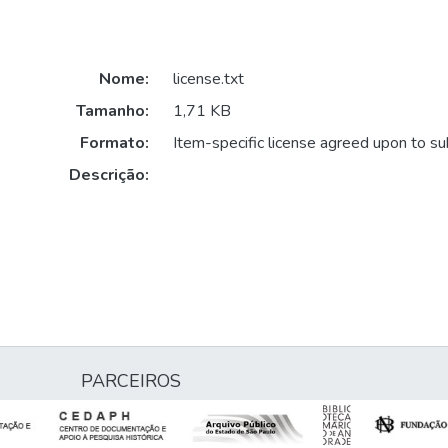
Nome:
license.txt
Tamanho:
1,71 KB
Formato:
Item-specific license agreed upon to s
Descrição:
PARCEIROS