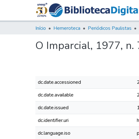
Início
Hemeroteca
Periódicos Paulistas
O Imparcial, 1977, n.
dc.date.accessioned
dc.date.available
dc.date.issued
dc.identifier.uri
dc.language.iso