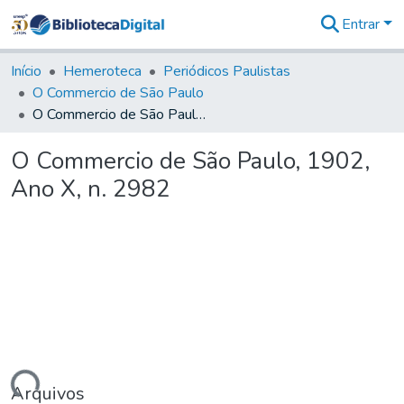
Entrar
Comunidades
&
Início
Hemeroteca
Periódicos Paulistas
Coleções
O Commercio de São Paulo
Tudo na
O Commercio de São Paulo, 1902, Ano X, n. 2982
Biblioteca
Digital
O Commercio de São Paulo, 1902,
Estatísticas
Ano X, n. 2982
Arquivos