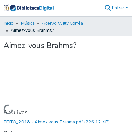
Entrar
Comunidades
&
Início
Música
Acervo Willy Corrêa
Coleções
Aimez-vous Brahms?
Tudo na
Biblioteca
Aimez-vous Brahms?
Digital
Estatísticas
Carregando...
Arquivos
FEITO_2018 - Aimez vous Brahms.pdf
(226,12 KB)