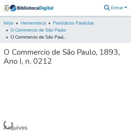
Entrar
Comunidades
&
Início
Hemeroteca
Periódicos Paulistas
Coleções
O Commercio de São Paulo
Tudo na
O Commercio de São Paulo, 1893, Ano I, n. 0212
Biblioteca
Digital
O Commercio de São Paulo, 1893,
Estatísticas
Ano I, n. 0212
Carregando...
Arquivos