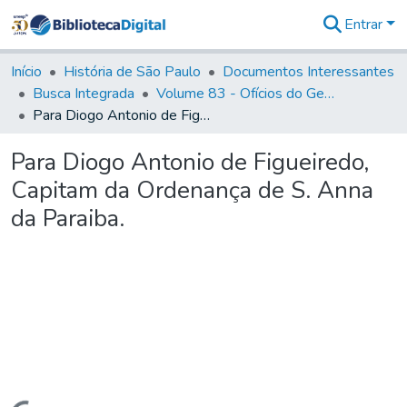
Entrar
Comunidades
&
Início
História de São Paulo
Documentos Interessantes
Coleções
Busca Integrada
Volume 83 - Ofícios do General Martim Lopes Lobo de Saldanha (Governador da Capitania): 1780- 1782
Tudo na
Para Diogo Antonio de Figueiredo, Capitam da Ordenança de S. Anna da Paraiba.
Biblioteca
Digital
Para Diogo Antonio de Figueiredo,
Estatísticas
Capitam da Ordenança de S. Anna
da Paraiba.