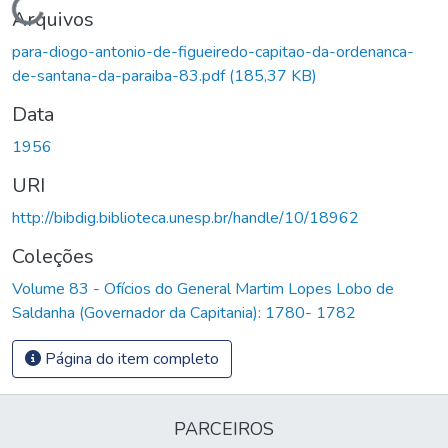
Carregando...
Arquivos
para-diogo-antonio-de-figueiredo-capitao-da-ordenanca-
de-santana-da-paraiba-83.pdf
(185,37 KB)
Data
1956
URI
http://bibdig.biblioteca.unesp.br/handle/10/18962
Coleções
Volume 83 - Ofícios do General Martim Lopes Lobo de
Saldanha (Governador da Capitania): 1780- 1782
Página do item completo
PARCEIROS