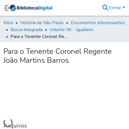
Entrar
Comunidades
&
Início
História de São Paulo
Documentos Interessantes
Coleções
Busca Integrada
Volume 06 - Iguatemi
Tudo na
Para o Tenente Coronel Regente João Martins Barros
Biblioteca
Digital
Para o Tenente Coronel Regente
Estatísticas
João Martins Barros
Carregando...
Arquivos