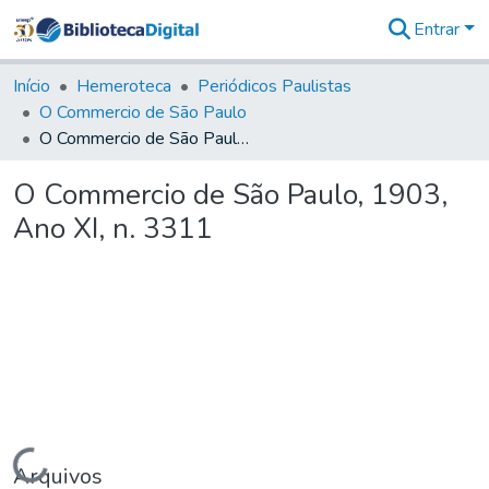
Entrar
Comunidades
&
Início
Hemeroteca
Periódicos Paulistas
Coleções
O Commercio de São Paulo
Tudo na
O Commercio de São Paulo, 1903, Ano XI, n. 3311
Biblioteca
Digital
O Commercio de São Paulo, 1903,
Estatísticas
Ano XI, n. 3311
Carregando...
Arquivos