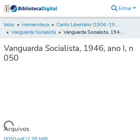
Entrar
Comunidades
&
Início
Hemeroteca
Canto Libertário (1906-1995)
Coleções
Vanguarda Socialista
Vanguarda Socialista, 1946, ano I, n 050
Tudo na
Biblioteca
Vanguarda Socialista, 1946, ano I, n
Digital
050
Estatísticas
rregando...
Arquivos
0050.pdf
(2,78 MB)