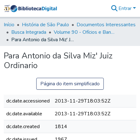
Entrar
Comunidades
&
Início
História de São Paulo
Documentos Interessantes
Coleções
Busca Integrada
Volume 90 - Ofícios e Bandos do Capitão General, Conde de Palma, aos funcionários da Capitania (1814- 1817)
Tudo na
Para Antonio da Silva Miz' Juiz Ordinario
Biblioteca
Digital
Para Antonio da Silva Miz' Juiz
Estatísticas
Ordinario
Página do item simplificado
dc.date.accessioned
2013-11-29T18:03:52Z
dc.date.available
2013-11-29T18:03:52Z
dc.date.created
1814
dc.date.issued
1967