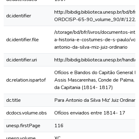
http://bibdig.biblioteca.unesp.br/bd/bf
dc.identifier
ORDCISP-65-90_volume_90/#/122/
/storage/bd/bfr/livros/documentos-int
dc.identifier.file
a-historia-e-costumes-de-s-paulo/vol
antonio-da-silva-miz-juiz-ordinario
dc.identifier.uri
http://bibdig.biblioteca.unesp.br/hand
Ofícios e Bandos do Capitão General Fr
dc.relation.ispartof
Assis Mascarenhas, Conde de Palma, ao
da Capitania (1814- 1817)
dc.title
Para Antonio da Silva Miz' Juiz Ordinario
dcdocs.volume.obs
Ofícios enviados entre 1814- 17
unesp.firstPage
116
unesp.volume
XC