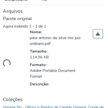
Arquivos
Pacote original
Agora exibindo
1 - 1 de 1
Nome:
para-antonio-da-silva-miz-juiz-
ordinario.pdf
Tamanho:
114,96 KB
gando...
Formato:
Adobe Portable Document
Format
Descrição:
Coleções
Volume 90 - Ofícios e Bandos do Capitão General, Conde de