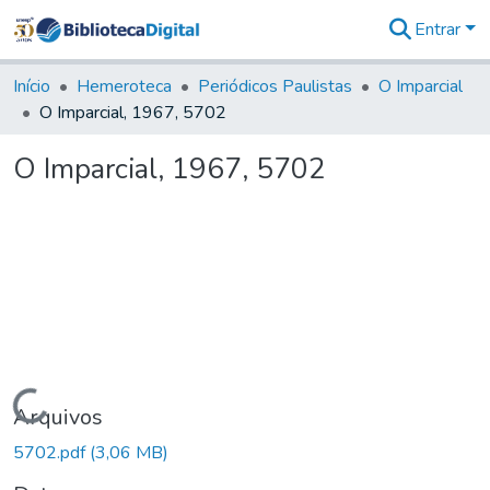
Entrar
Comunidades
&
Início
Hemeroteca
Periódicos Paulistas
O Imparcial
Coleções
O Imparcial, 1967, 5702
Tudo na
Biblioteca
O Imparcial, 1967, 5702
Digital
Estatísticas
Carregando...
Arquivos
5702.pdf
(3,06 MB)