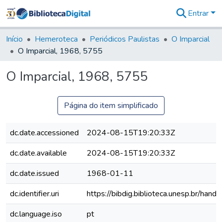
Entrar
Comunidades
&
Início
Hemeroteca
Periódicos Paulistas
O Imparcial
Coleções
O Imparcial, 1968, 5755
Tudo na
Biblioteca
O Imparcial, 1968, 5755
Digital
Estatísticas
Página do item simplificado
dc.date.accessioned
2024-08-15T19:20:33Z
dc.date.available
2024-08-15T19:20:33Z
dc.date.issued
1968-01-11
dc.identifier.uri
https://bibdig.biblioteca.unesp.br/han
dc.language.iso
pt