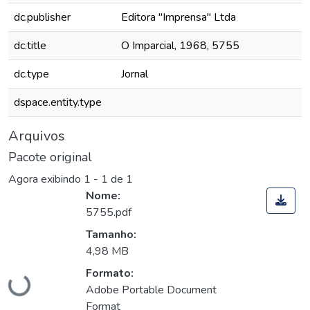
dc.publisher
Editora "Imprensa" Ltda
dc.title
O Imparcial, 1968, 5755
dc.type
Jornal
dspace.entity.type
Arquivos
Pacote original
Agora exibindo
1 - 1 de 1
Nome:
5755.pdf
Tamanho:
4,98 MB
Carregando...
Formato:
Adobe Portable Document
Format