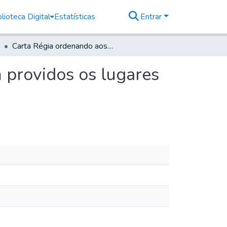
lioteca Digital
Estatísticas
Entrar
Carta Régia ordenando aos Capitães que não sejam providos os lugares de Alferes
 providos os lugares