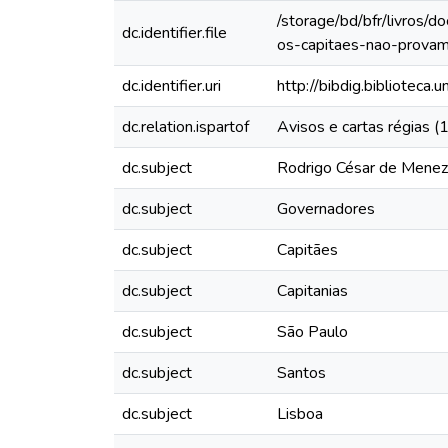
/storage/bd/bfr/livros/
dc.identifier.file
os-capitaes-nao-provam
dc.identifier.uri
http://bibdig.biblioteca
dc.relation.ispartof
Avisos e cartas régias 
dc.subject
Rodrigo César de Mene
dc.subject
Governadores
dc.subject
Capitães
dc.subject
Capitanias
dc.subject
São Paulo
dc.subject
Santos
dc.subject
Lisboa