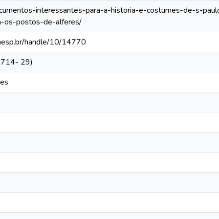
documentos-interessantes-para-a-historia-e-costumes-de-s-paulo
-os-postos-de-alferes/
.unesp.br/handle/10/14770
(1714- 29)
zes