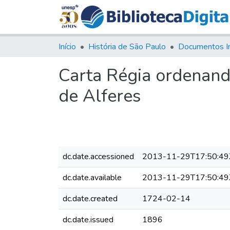
Início
História de São Paulo
Documentos I
Carta Régia ordenand
de Alferes
dc.date.accessioned
2013-11-29T17:50:49
dc.date.available
2013-11-29T17:50:49
dc.date.created
1724-02-14
dc.date.issued
1896