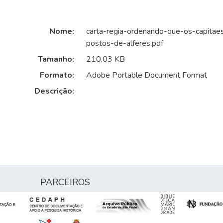
Nome:
carta-regia-ordenando-que-os-capita
postos-de-alferes.pdf
Tamanho:
210,03 KB
Formato:
Adobe Portable Document Format
Descrição:
PARCEIROS