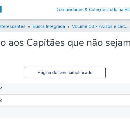
Comunidades & Coleções
Tudo na Bib
nteressantes
Busca Integrada
Volume 18 - Avisos e cartas régias (1714- 29)
o aos Capitães que não sejam
Página do item simplificado
Z
Z