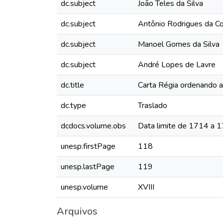
dc.subject
João Teles da Silva
dc.subject
Antônio Rodrigues da C
dc.subject
Manoel Gomes da Silva
dc.subject
André Lopes de Lavre
dc.title
Carta Régia ordenando a
dc.type
Traslado
dcdocs.volume.obs
Data limite de 1714 a 
unesp.firstPage
118
unesp.lastPage
119
unesp.volume
XVIII
Arquivos