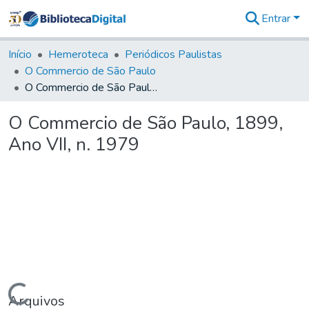
Entrar
Comunidades
&
Início
Hemeroteca
Periódicos Paulistas
Coleções
O Commercio de São Paulo
Tudo na
O Commercio de São Paulo, 1899, Ano VII, n. 1979
Biblioteca
Digital
O Commercio de São Paulo, 1899,
Estatísticas
Ano VII, n. 1979
Carregando...
Arquivos