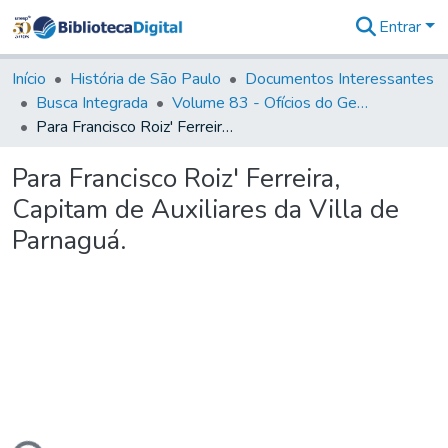
Entrar
Comunidades
&
Início
História de São Paulo
Documentos Interessantes
Coleções
Busca Integrada
Volume 83 - Ofícios do General Martim Lopes Lobo de Saldanha (Governador da Capitania): 1780- 1782
Tudo na
Para Francisco Roiz' Ferreira, Capitam de Auxiliares da Villa de Parnaguá.
Biblioteca
Digital
Para Francisco Roiz' Ferreira,
Estatísticas
Capitam de Auxiliares da Villa de
Parnaguá.