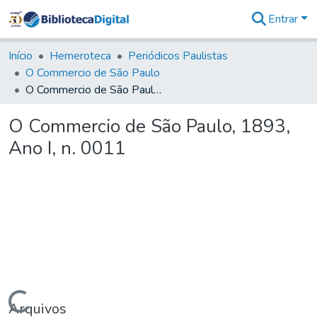
Entrar
Comunidades
&
Início
Hemeroteca
Periódicos Paulistas
Coleções
O Commercio de São Paulo
Tudo na
O Commercio de São Paulo, 1893, Ano I, n. 0011
Biblioteca
Digital
O Commercio de São Paulo, 1893,
Estatísticas
Ano I, n. 0011
Carregando...
Arquivos