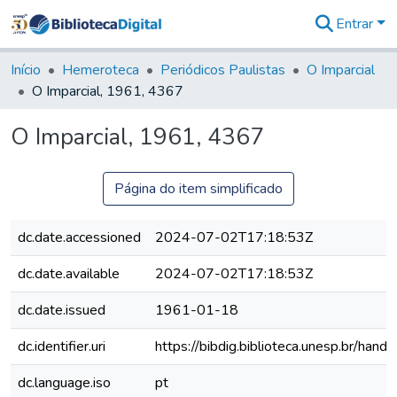
Entrar
Comunidades
&
Início
Hemeroteca
Periódicos Paulistas
O Imparcial
Coleções
O Imparcial, 1961, 4367
Tudo na
Biblioteca
O Imparcial, 1961, 4367
Digital
Estatísticas
Página do item simplificado
dc.date.accessioned
2024-07-02T17:18:53Z
dc.date.available
2024-07-02T17:18:53Z
dc.date.issued
1961-01-18
dc.identifier.uri
https://bibdig.biblioteca.unesp.br/han
dc.language.iso
pt