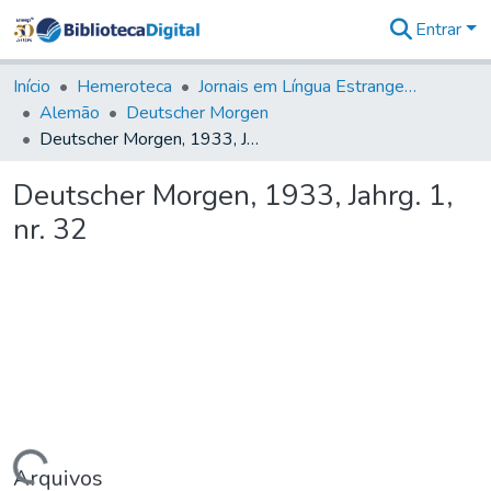
Entrar
Comunidades
&
Início
Hemeroteca
Jornais em Língua Estrangeira
Coleções
Alemão
Deutscher Morgen
Tudo na
Deutscher Morgen, 1933, Jahrg. 1, nr. 32
Biblioteca
Digital
Deutscher Morgen, 1933, Jahrg. 1,
Estatísticas
nr. 32
Arquivos