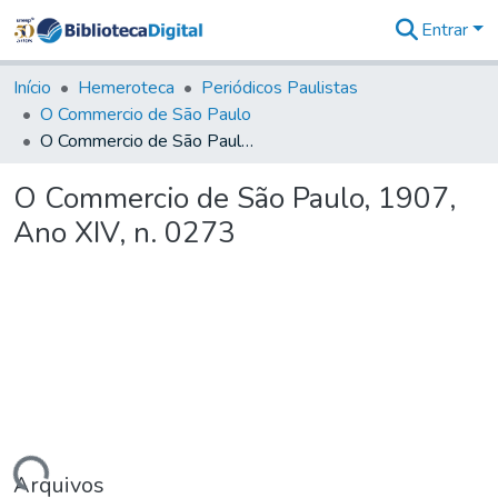
Entrar
Comunidades
&
Início
Hemeroteca
Periódicos Paulistas
Coleções
O Commercio de São Paulo
Tudo na
O Commercio de São Paulo, 1907, Ano XIV, n. 0273
Biblioteca
Digital
O Commercio de São Paulo, 1907,
Estatísticas
Ano XIV, n. 0273
Arquivos