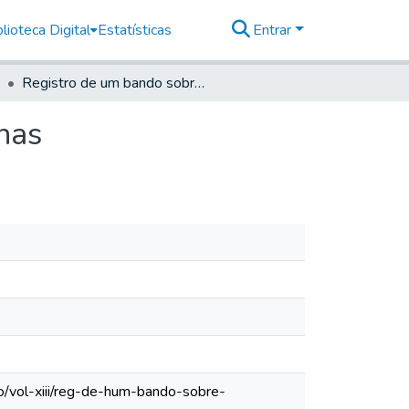
lioteca Digital
Estatísticas
Entrar
Registro de um bando sobre os escravos destas minas
nas
o/vol-xiii/reg-de-hum-bando-sobre-