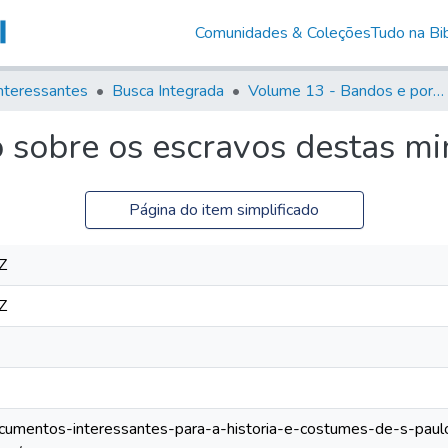
Comunidades & Coleções
Tudo na Bib
nteressantes
Busca Integrada
Volume 13 - Bandos e portarias de Rodrigo Cesar de Menezes
 sobre os escravos destas mi
Página do item simplificado
Z
Z
documentos-interessantes-para-a-historia-e-costumes-de-s-paul