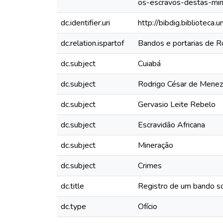
os-escravos-destas-min
dc.identifier.uri
http://bibdig.biblioteca
dc.relation.ispartof
Bandos e portarias de 
dc.subject
Cuiabá
dc.subject
Rodrigo César de Mene
dc.subject
Gervasio Leite Rebelo
dc.subject
Escravidão Africana
dc.subject
Mineração
dc.subject
Crimes
dc.title
Registro de um bando s
dc.type
Ofício