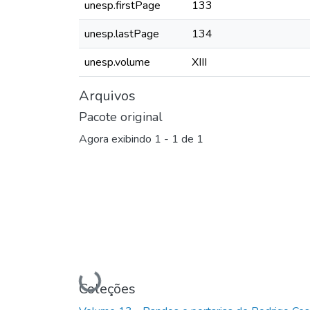
unesp.firstPage
133
unesp.lastPage
134
unesp.volume
XIII
Arquivos
Pacote original
Agora exibindo
1 - 1 de 1
Carregando...
Coleções