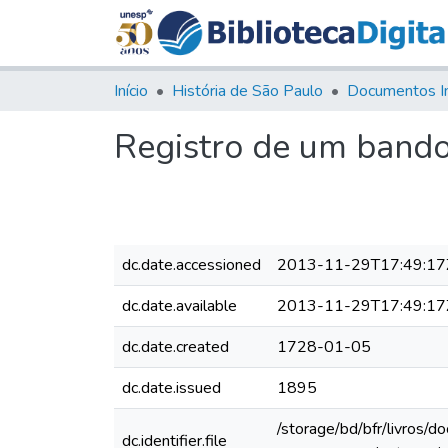
Início
História de São Paulo
Documentos I
Registro de um bando
dc.date.accessioned
2013-11-29T17:49:17
dc.date.available
2013-11-29T17:49:17
dc.date.created
1728-01-05
dc.date.issued
1895
/storage/bd/bfr/livros/
dc.identifier.file