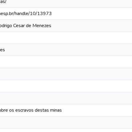
as/
.unesp.br/handle/10/13973
Rodrigo Cesar de Menezes
zes
obre os escravos destas minas