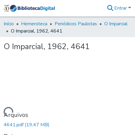
Entrar
Comunidades
&
Início
Hemeroteca
Periódicos Paulistas
O Imparcial
Coleções
O Imparcial, 1962, 4641
Tudo na
Biblioteca
O Imparcial, 1962, 4641
Digital
Estatísticas
Carregando...
Arquivos
4641.pdf
(19,47 MB)