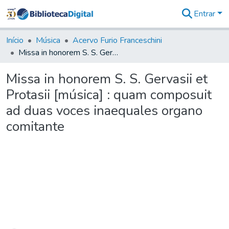
Entrar
Comunidades
&
Início
Música
Acervo Furio Franceschini
Coleções
Missa in honorem S. S. Gervasii et Protasii [música] : quam composuit ad duas voces inaequales organo comitante
Tudo na
Biblioteca
Missa in honorem S. S. Gervasii et
Digital
Protasii [música] : quam composuit
Estatísticas
ad duas voces inaequales organo
comitante