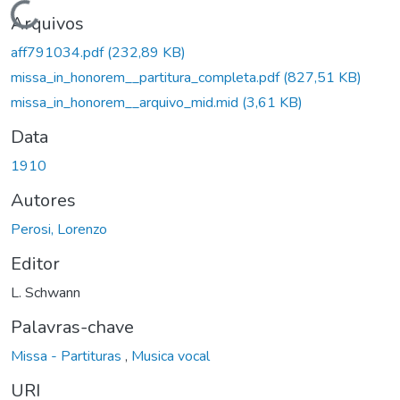
Carregando...
Arquivos
aff791034.pdf
(232,89 KB)
missa_in_honorem__partitura_completa.pdf
(827,51 KB)
missa_in_honorem__arquivo_mid.mid
(3,61 KB)
Data
1910
Autores
Perosi, Lorenzo
Editor
L. Schwann
Palavras-chave
Missa - Partituras
,
Musica vocal
URI