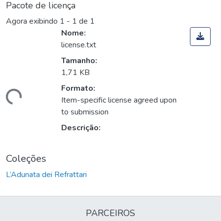
Pacote de licença
Agora exibindo
1 - 1 de 1
Nome:
license.txt
Tamanho:
1,71 KB
Formato:
egando...
Item-specific license agreed upon
to submission
Descrição:
Coleções
L’Adunata dei Refrattari
PARCEIROS