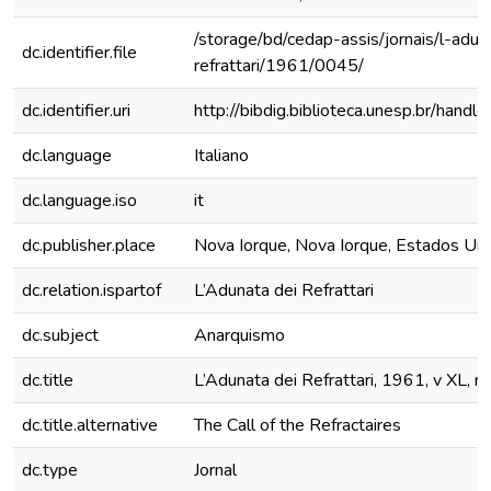
/storage/bd/cedap-assis/jornais/l-adun
dc.identifier.file
refrattari/1961/0045/
dc.identifier.uri
http://bibdig.biblioteca.unesp.br/hand
dc.language
Italiano
dc.language.iso
it
dc.publisher.place
Nova Iorque, Nova Iorque, Estados Un
dc.relation.ispartof
L’Adunata dei Refrattari
dc.subject
Anarquismo
dc.title
L’Adunata dei Refrattari, 1961, v XL, n
dc.title.alternative
The Call of the Refractaires
dc.type
Jornal