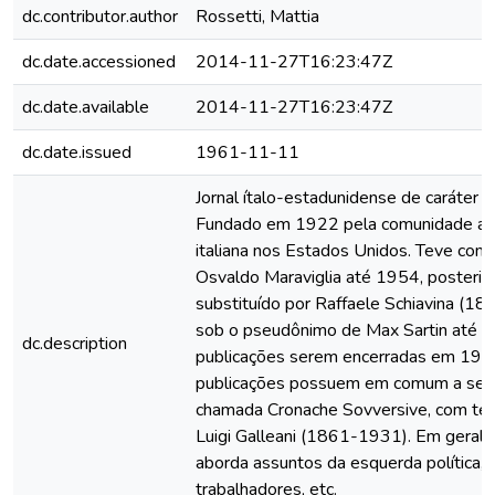
dc.contributor.author
Rossetti, Mattia
dc.date.accessioned
2014-11-27T16:23:47Z
dc.date.available
2014-11-27T16:23:47Z
dc.date.issued
1961-11-11
Jornal ítalo-estadunidense de caráter a
Fundado em 1922 pela comunidade an
italiana nos Estados Unidos. Teve como
Osvaldo Maraviglia até 1954, posteri
substituído por Raffaele Schiavina (1
sob o pseudônimo de Max Sartin até a
dc.description
publicações serem encerradas em 197
publicações possuem em comum a seç
chamada Cronache Sovversive, com te
Luigi Galleani (1861-1931). Em geral, 
aborda assuntos da esquerda política, 
trabalhadores, etc.