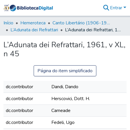
Entrar
Comunidades
&
Início
Hemeroteca
Canto Libertário (1906-1995)
Coleções
L’Adunata dei Refrattari
L’Adunata dei Refrattari, 1961, v XL, n 45
Tudo na
Biblioteca
L’Adunata dei Refrattari, 1961, v XL,
Digital
n 45
Estatísticas
Página do item simplificado
dc.contributor
Dandi, Dando
dc.contributor
Herscovici, Dott. H.
dc.contributor
Carneade
dc.contributor
Fedeli, Ugo