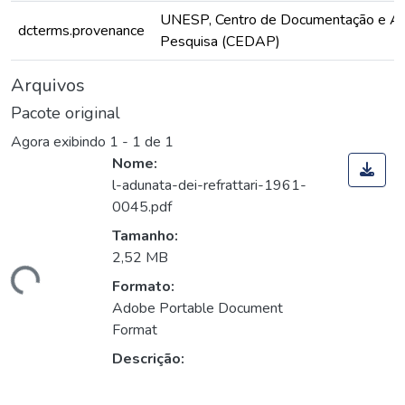
UNESP, Centro de Documentação e Ap
dcterms.provenance
Pesquisa (CEDAP)
Arquivos
Pacote original
Agora exibindo
1 - 1 de 1
Nome:
l-adunata-dei-refrattari-1961-
0045.pdf
Tamanho:
2,52 MB
egando...
Formato:
Adobe Portable Document
Format
Descrição: