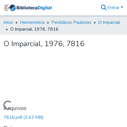
Entrar
Comunidades
&
Início
Hemeroteca
Periódicos Paulistas
O Imparcial
Coleções
O Imparcial, 1976, 7816
Tudo na
Biblioteca
O Imparcial, 1976, 7816
Digital
Estatísticas
Carregando...
Arquivos
7816.pdf
(3,43 MB)