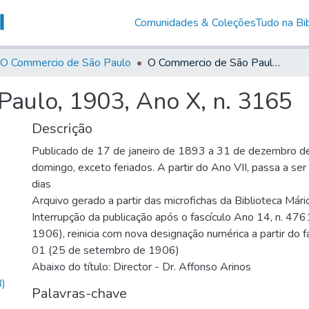
Comunidades & Coleções
Tudo na Bib
O Commercio de São Paulo
O Commercio de São Paulo, 1903, Ano X, n. 3165
aulo, 1903, Ano X, n. 3165
Descrição
Publicado de 17 de janeiro de 1893 a 31 de dezembro d
domingo, exceto feriados. A partir do Ano VII, passa a se
dias
Arquivo gerado a partir das microfichas da Biblioteca Már
Interrupção da publicação após o fascículo Ano 14, n. 476
1906), reinicia com nova designação numérica a partir do f
01 (25 de setembro de 1906)
Abaixo do título: Director - Dr. Affonso Arinos
)
Palavras-chave