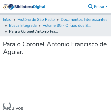
Entrar
Comunidades
&
Início
História de São Paulo
Documentos Interessantes
Coleções
Busca Integrada
Volume 88 - Ofícios dos Senhores Governadores Interinos da Capitania de São Paulo (1817- 1819)
Tudo na
Para o Coronel Antonio Francisco de Aguiar.
Biblioteca
Digital
Para o Coronel Antonio Francisco de
Estatísticas
Aguiar.
Carregando...
Arquivos