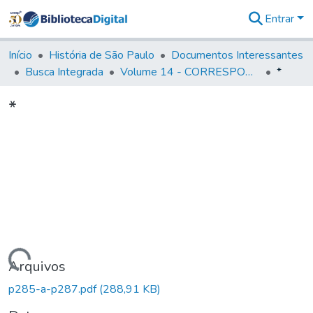
Entrar
Comunidades
&
Início
História de São Paulo
Documentos Interessantes
Coleções
Busca Integrada
Volume 14 - CORRESPONDENCIAS DIVERSAS
*
Tudo na
Biblioteca
*
Digital
Estatísticas
Carregando...
Arquivos
p285-a-p287.pdf
(288,91 KB)