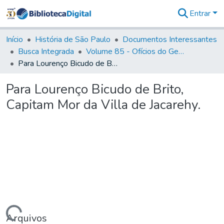
Entrar
Comunidades
&
Início
História de São Paulo
Documentos Interessantes
Coleções
Busca Integrada
Volume 85 - Ofícios do General Francisco da Cunha Menezes (Governador da Capitania): 1782- 1786
Tudo na
Para Lourenço Bicudo de Brito, Capitam Mor da Villa de Jacarehy.
Biblioteca
Digital
Para Lourenço Bicudo de Brito,
Estatísticas
Capitam Mor da Villa de Jacarehy.
Arquivos