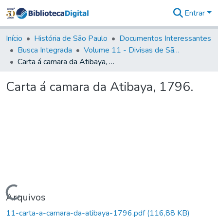
Entrar
Comunidades
&
Início
História de São Paulo
Documentos Interessantes
Coleções
Busca Integrada
Volume 11 - Divisas de São Paulo e Minas Gerais
Tudo na
Carta á camara da Atibaya, 1796.
Biblioteca
Digital
Carta á camara da Atibaya, 1796.
Estatísticas
Carregando...
Arquivos
11-carta-a-camara-da-atibaya-1796.pdf
(116,88 KB)