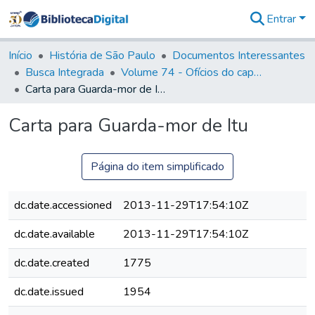
Entrar
Comunidades
&
Início
História de São Paulo
Documentos Interessantes
Coleções
Busca Integrada
Volume 74 - Ofícios do capitão General Martim Lopes Lobo de Saldanha às Câmaras e Comandantes da Capitania (1775)
Tudo na
Carta para Guarda-mor de Itu
Biblioteca
Digital
Carta para Guarda-mor de Itu
Estatísticas
Página do item simplificado
dc.date.accessioned
2013-11-29T17:54:10Z
dc.date.available
2013-11-29T17:54:10Z
dc.date.created
1775
dc.date.issued
1954