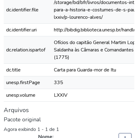
/storage/bd/bfr/livros/documentos-int
dc.identifier.file
para-a-historia-e-costumes-de-s-paul
lxxiv/p-lourenco-alves/
dc.identifier.uri
http://bibdig.biblioteca.unesp.br/hand
Ofícios do capitão General Martim Lop
dc.relation.ispartof
Saldanha às Câmaras e Comandantes da
(1775)
dc.title
Carta para Guarda-mor de Itu
unesp.firstPage
335
unesp.volume
LXXIV
Arquivos
Pacote original
Agora exibindo
1 - 1 de 1
Nome: