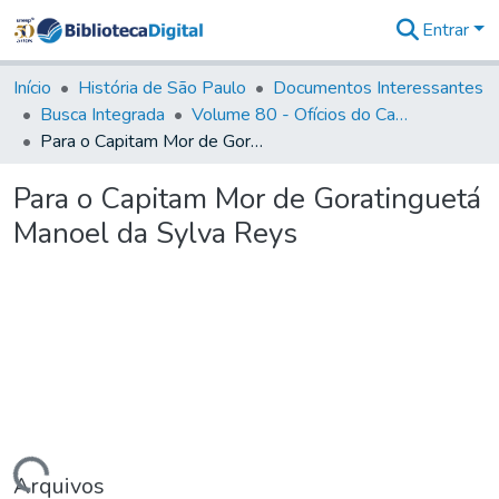
Entrar
Comunidades
&
Início
História de São Paulo
Documentos Interessantes
Coleções
Busca Integrada
Volume 80 - Ofícios do Capitão General Martim Lopes Lobo de Saldanha (1777-1780)
Tudo na
Para o Capitam Mor de Goratinguetá Manoel da Sylva Reys
Biblioteca
Digital
Para o Capitam Mor de Goratinguetá
Estatísticas
Manoel da Sylva Reys
Arquivos