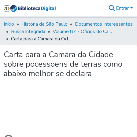
Entrar
Comunidades
&
Início
História de São Paulo
Documentos Interessantes
Coleções
Busca Integrada
Volume 87 - Ofícios do Capitão General Antonio Manoel de Melo Castro e Mendonça (1797- 1801)
Tudo na
Carta para a Camara da Cidade sobre pocessoens de terras como abaixo melhor se declara
Biblioteca
Digital
Carta para a Camara da Cidade
Estatísticas
sobre pocessoens de terras como
abaixo melhor se declara