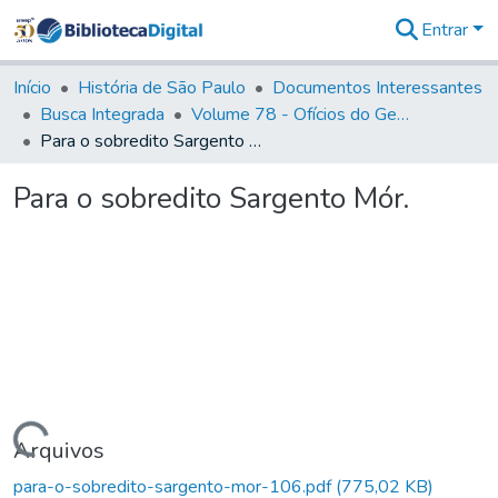
Entrar
Comunidades
&
Início
História de São Paulo
Documentos Interessantes
Coleções
Busca Integrada
Volume 78 - Ofícios do General Martim Lopes Lobo de Saldanha (1777)
Tudo na
Para o sobredito Sargento Mór.
Biblioteca
Digital
Para o sobredito Sargento Mór.
Estatísticas
Carregando...
Arquivos
para-o-sobredito-sargento-mor-106.pdf
(775,02 KB)